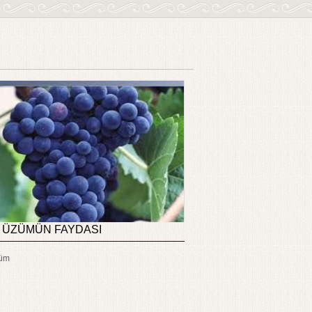
 ÜZÜMÜN FAYDASI
züm