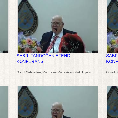
SABRİ TANDOĞAN EFENDİ
SABR
KONFERANSI
KONF
Gönül Sohbetleri; Madde ve Mânâ Arasındaki Uyum
Gönül So