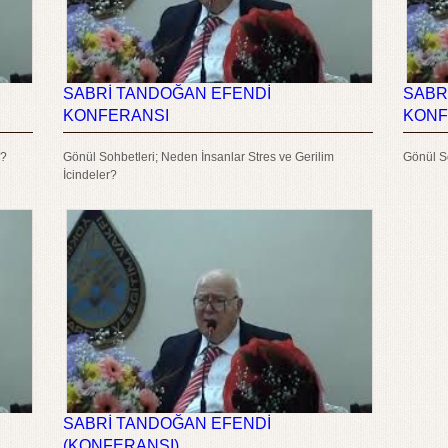
SABRİ TANDOĞAN EFENDİ
SABR
KONFERANSI
KONF
r?
Gönül Sohbetleri; Neden İnsanlar Stres ve Gerilim
Gönül So
İçindeler?
SABRİ TANDOĞAN EFENDİ
(KONFERANSI)